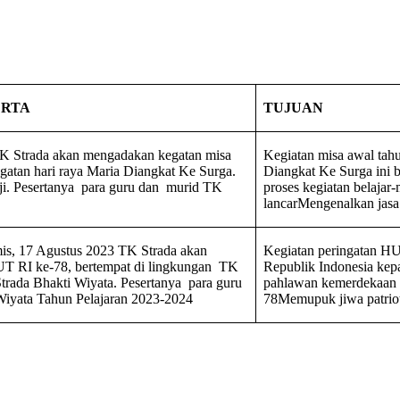
ERTA
TUJUAN
TK Strada akan mengadakan kegatan misa
Kegiatan misa awal tahu
ngatan hari raya Maria Diangkat Ke Surga.
Diangkat Ke Surga ini 
nji. Pesertanya para guru dan murid TK
proses kegiatan belajar
lancarMengenalkan jasa 
mis, 17 Agustus 2023 TK Strada akan
Kegiatan peringatan HU
T RI ke-78, bertempat di lingkungan TK
Republik Indonesia kep
trada Bhakti Wiyata. Pesertanya para guru
pahlawan kemerdekaan 
Wiyata Tahun Pelajaran 2023-2024
78Memupuk jiwa patrioti