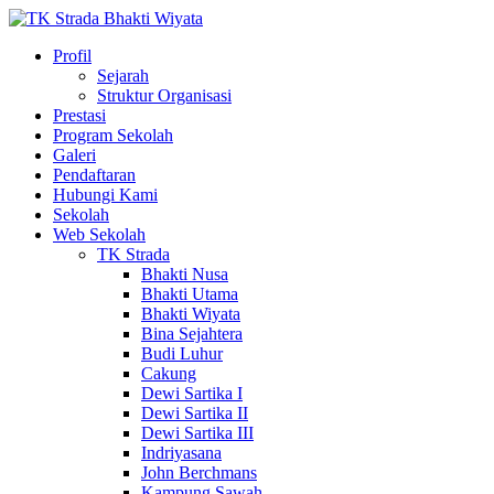
Profil
Sejarah
Struktur Organisasi
Prestasi
Program Sekolah
Galeri
Pendaftaran
Hubungi Kami
Sekolah
Web Sekolah
TK Strada
Bhakti Nusa
Bhakti Utama
Bhakti Wiyata
Bina Sejahtera
Budi Luhur
Cakung
Dewi Sartika I
Dewi Sartika II
Dewi Sartika III
Indriyasana
John Berchmans
Kampung Sawah