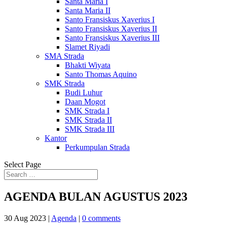
Santa Maria I
Santa Maria II
Santo Fransiskus Xaverius I
Santo Fransiskus Xaverius II
Santo Fransiskus Xaverius III
Slamet Riyadi
SMA Strada
Bhakti Wiyata
Santo Thomas Aquino
SMK Strada
Budi Luhur
Daan Mogot
SMK Strada I
SMK Strada II
SMK Strada III
Kantor
Perkumpulan Strada
Select Page
AGENDA BULAN AGUSTUS 2023
30 Aug 2023
|
Agenda
|
0 comments