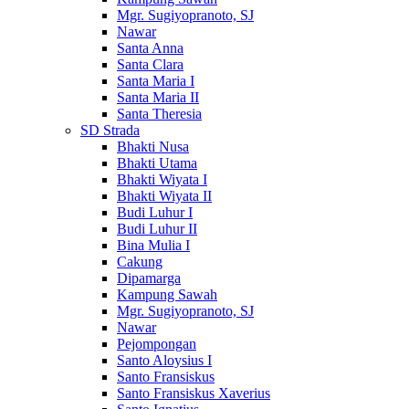
Mgr. Sugiyopranoto, SJ
Nawar
Santa Anna
Santa Clara
Santa Maria I
Santa Maria II
Santa Theresia
SD Strada
Bhakti Nusa
Bhakti Utama
Bhakti Wiyata I
Bhakti Wiyata II
Budi Luhur I
Budi Luhur II
Bina Mulia I
Cakung
Dipamarga
Kampung Sawah
Mgr. Sugiyopranoto, SJ
Nawar
Pejompongan
Santo Aloysius I
Santo Fransiskus
Santo Fransiskus Xaverius