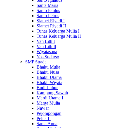
Santo Ignatius
Santa Maria
Santo Paulus
Santo Petrus
Slamet Riyadi I
Slamet Riyadi II
Tunas Keluarga Mulia I
Tunas Keluarga Mulia II
Van Lith I
Van Lith II
Wiyatasana
Yos Sudarso
SMP Strada
Bhakti Mulia
Bhakti Nusa
Bhakti Utama
Bhakti Wiyata
Budi Luhur
Kampung Sawah
Mardi Utama I
Marga Mulia
Nawar
Pejompongan
Pelita II
Santa Anna