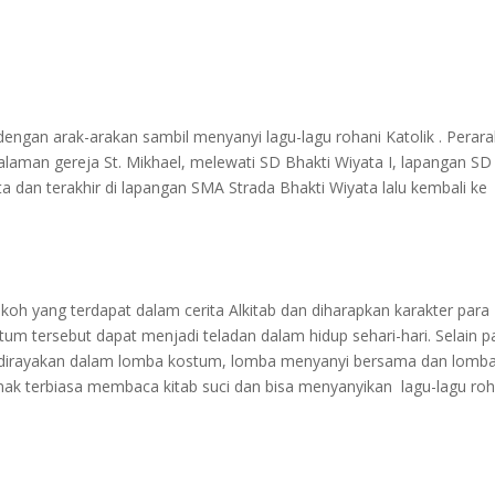
dengan arak-arakan sambil menyanyi lagu-lagu rohani Katolik . Perar
alaman gereja St. Mikhael, melewati SD Bhakti Wiyata I, lapangan SD
ta dan terakhir di lapangan SMA Strada Bhakti Wiyata lalu kembali ke
koh yang terdapat dalam cerita Alkitab dan diharapkan karakter para
m tersebut dapat menjadi teladan dalam hidup sehari-hari. Selain p
ga dirayakan dalam lomba kostum, lomba menyanyi bersama dan lomb
-anak terbiasa membaca kitab suci dan bisa menyanyikan lagu-lagu roh