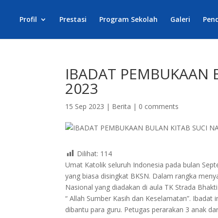
Profil
Prestasi
Program Sekolah
Galeri
Pen
IBADAT PEMBUKAAN B
2023
15 Sep 2023
|
Berita
|
0 comments
Dilihat:
114
Umat Katolik seluruh Indonesia pada bulan Sept
yang biasa disingkat BKSN. Dalam rangka men
Nasional yang diadakan di aula TK Strada Bhakt
“ Allah Sumber Kasih dan Keselamatan”. Ibadat in
dibantu para guru. Petugas perarakan 3 anak da